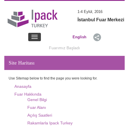
1-4 Eylül, 2016
İstanbul Fuar Merkezi
Toggle
English
navigation
Fuarımız Başladı
Site Haritası
Use Sitemap below to find the page you were looking for.
Anasayfa
Fuar Hakkında
Genel Bilgi
Fuar Alanı
Açılış Saatleri
Rakamlarla Ipack Turkey