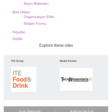
Basın Bültenleri
Bize Ulaşın
Organizasyon Ekibi
İletişim Formu
Koşullar
Gizlilik
Explore these sites
ITE Group
Media Partner
IT
Fuar Hakkında
Katılımcılar İçin