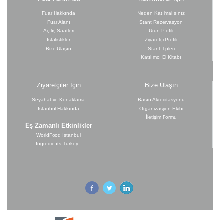
Fuar Hakkında
Neden Katılmalısınız
Fuar Alanı
Stant Rezervasyon
Açılış Saatleri
Ürün Profili
İstatistikler
Ziyaretçi Profili
Bize Ulaşın
Stant Tipleri
Katılımcı El Kitabı
Ziyaretçiler İçin
Bize Ulaşın
Seyahat ve Konaklama
Basın Akreditasyonu
İstanbul Hakkında
Organizasyon Ekibi
İletişim Formu
Eş Zamanlı Etkinlikler
WorldFood Istanbul
Ingredients Turkey