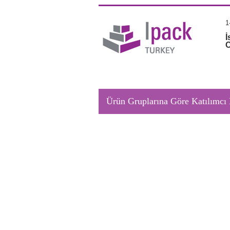
1
İ
Ürün Gruplarına Göre Katılımcı 