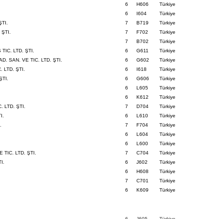
6
H606
Türkiye
6
I604
Türkiye
ŞTI.
7
B719
Türkiye
ŞTI.
7
F702
Türkiye
7
B702
Türkiye
IC. LTD. ŞTI.
6
G611
Türkiye
 SAN. VE TIC. LTD. ŞTI.
6
G602
Türkiye
 LTD. ŞTI.
6
I618
Türkiye
ŞTI.
6
G606
Türkiye
6
L605
Türkiye
.
6
K612
Türkiye
 LTD. ŞTI.
7
D704
Türkiye
I.
6
L610
Türkiye
.
7
F704
Türkiye
6
L604
Türkiye
6
L600
Türkiye
TIC. LTD. ŞTI.
7
C704
Türkiye
I.
6
J602
Türkiye
.
6
H608
Türkiye
7
C701
Türkiye
6
K609
Türkiye
6
J605
Türkiye