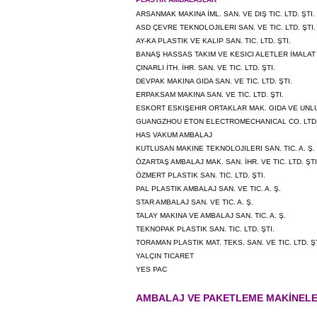
ARSANMAK MAKINA İML. SAN. VE DIŞ TIC. LTD. ŞTI.
ASD ÇEVRE TEKNOLOJILERI SAN. VE TIC. LTD. ŞTI.
AY-KA PLASTIK VE KALIP SAN. TIC. LTD. ŞTI.
BANAŞ HASSAS TAKIM VE KESICI ALETLER İMALAT S
ÇINARLI İTH. İHR. SAN. VE TIC. LTD. ŞTI.
DEVPAK MAKINA GIDA SAN. VE TIC. LTD. ŞTI.
ERPAKSAM MAKINA SAN. VE TIC. LTD. ŞTI.
ESKORT ESKIŞEHIR ORTAKLAR MAK. GIDA VE UNLU
GUANGZHOU ETON ELECTROMECHANICAL CO. LTD
HAS VAKUM AMBALAJ
KUTLUSAN MAKINE TEKNOLOJILERI SAN. TIC. A. Ş.
ÖZARTAŞ AMBALAJ MAK. SAN. İHR. VE TIC. LTD. ŞTI
ÖZMERT PLASTIK SAN. TIC. LTD. ŞTI.
PAL PLASTIK AMBALAJ SAN. VE TIC. A. Ş.
STAR AMBALAJ SAN. VE TIC. A. Ş.
TALAY MAKINA VE AMBALAJ SAN. TIC. A. Ş.
TEKNOPAK PLASTIK SAN. TIC. LTD. ŞTI.
TORAMAN PLASTIK MAT. TEKS. SAN. VE TIC. LTD. ŞT
YALÇIN TICARET
YES PAC
AMBALAJ VE PAKETLEME MAKİNELE