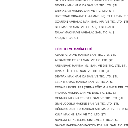
DEVPAK MAKINA GIDA SAN. VE TIC. LTD. ŞTI.
ERPAKSAM MAKINA SAN. VE TIC. LTD. ŞTI.
HIPERMAK GIDA AMBALAJ MAK. İNŞ. TAAH. SAN. TIC.
ÖZARTAŞ AMBALAJ MAK. SAN. İHR. VE TIC. LTD. ŞTI
SET MAKINA SAN. VE TIC. A. Ş. / SETPACK
TALAY MAKINA VE AMBALAJ SAN. TIC. A. Ş.
YALÇIN TICARET
ETİKETLEME MAKİNELERİ
ABANT GIDA VE MAKINA SAN. TIC. LTD. ŞTI.
AKBARKOD ETIKET SAN. VE TIC. LTD. ŞTI.
ARSANMAK MAKINA İML. SAN. VE DIŞ TIC. LTD. ŞTI.
ÇINARLI İTH. İHR. SAN. VE TIC. LTD. ŞTI.
DEVPAK MAKINA GIDA SAN. VE TIC. LTD. ŞTI.
ELEKTROMAG MAKINA SAN. VE TIC. A. Ş.
ERDA BILIMSEL ARAŞTIRMA EĞITIM HIZMETLERI LTD
FRUMAK MAKINA SAN. VE DAN. TIC. LTD. ŞTI.
GENMAK MAKINA TEKSTIL SAN. VE TIC. LTD. ŞTI.
GM GÜÇOĞLU MAKINE SAN. VE TIC. LTD. ŞTI.
GÜRMAKSAN GIDA MAKINALARI İMALATI VE GIDA MAD.
KULP MAKINE SAN. VE TIC. LTD. ŞTI.
NOVEXX ETIKETLEME SISTEMLERI TIC. A. Ş.
ŞAKAR MAKINA OTOMASYON İTH. İHR. SAN. TIC. LTD