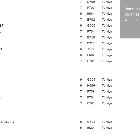
7
D700
Türkiye
7
F700
Türkiye
“Interna
6
I604
Türkiye
organized
with the.
7
B702
Türkiye
ŞTI.
6
G606
Türkiye
.
7
F704
Türkiye
7
E710
Türkiye
7
F710
Türkiye
I.
6
J602
Türkiye
6
L602
Türkiye
7
C701
Türkiye
6
G604
Türkiye
6
H606
Türkiye
7
F708
Türkiye
.
7
F704
Türkiye
7
C701
Türkiye
AN. A. Ş.
6
G608
Türkiye
6
I620
Türkiye