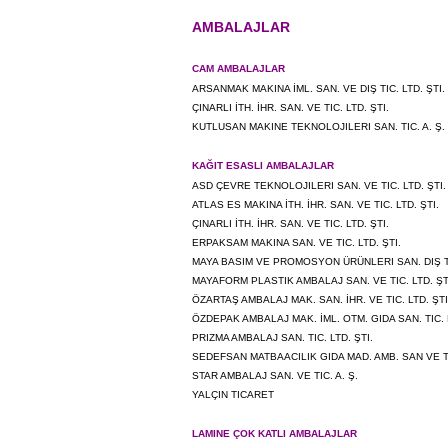
AMBALAJLAR
CAM AMBALAJLAR
ARSANMAK MAKINA İML. SAN. VE DIŞ TIC. LTD. ŞTI.
ÇINARLI İTH. İHR. SAN. VE TIC. LTD. ŞTI.
KUTLUSAN MAKINE TEKNOLOJILERI SAN. TIC. A. Ş.
KAĞIT ESASLI AMBALAJLAR
ASD ÇEVRE TEKNOLOJILERI SAN. VE TIC. LTD. ŞTI.
ATLAS ES MAKINA İTH. İHR. SAN. VE TIC. LTD. ŞTI.
ÇINARLI İTH. İHR. SAN. VE TIC. LTD. ŞTI.
ERPAKSAM MAKINA SAN. VE TIC. LTD. ŞTI.
MAYA BASIM VE PROMOSYON ÜRÜNLERI SAN. DIŞ TI
MAYAFORM PLASTIK AMBALAJ SAN. VE TIC. LTD. ŞT
ÖZARTAŞ AMBALAJ MAK. SAN. İHR. VE TIC. LTD. ŞTI
ÖZDEPAK AMBALAJ MAK. İML. OTM. GIDA SAN. TIC. L
PRIZMA AMBALAJ SAN. TIC. LTD. ŞTI.
SEDEFSAN MATBAACILIK GIDA MAD. AMB. SAN VE TIC
STAR AMBALAJ SAN. VE TIC. A. Ş.
YALÇIN TICARET
LAMINE ÇOK KATLI AMBALAJLAR