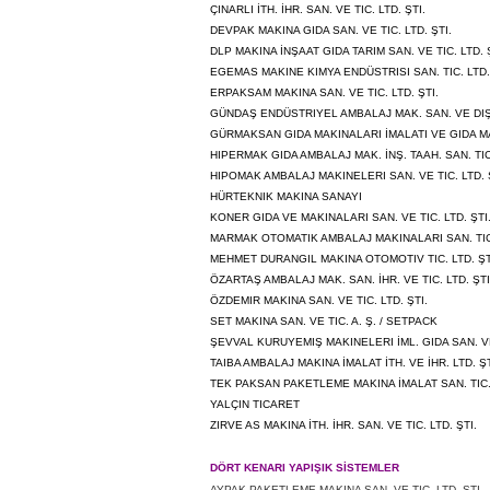
ÇINARLI İTH. İHR. SAN. VE TIC. LTD. ŞTI.
DEVPAK MAKINA GIDA SAN. VE TIC. LTD. ŞTI.
DLP MAKINA İNŞAAT GIDA TARIM SAN. VE TIC. LTD. 
EGEMAS MAKINE KIMYA ENDÜSTRISI SAN. TIC. LTD. 
ERPAKSAM MAKINA SAN. VE TIC. LTD. ŞTI.
GÜNDAŞ ENDÜSTRIYEL AMBALAJ MAK. SAN. VE DIŞ T
GÜRMAKSAN GIDA MAKINALARI İMALATI VE GIDA MAD.
HIPERMAK GIDA AMBALAJ MAK. İNŞ. TAAH. SAN. TIC.
HIPOMAK AMBALAJ MAKINELERI SAN. VE TIC. LTD. 
HÜRTEKNIK MAKINA SANAYI
KONER GIDA VE MAKINALARI SAN. VE TIC. LTD. ŞTI
MARMAK OTOMATIK AMBALAJ MAKINALARI SAN. TIC.
MEHMET DURANGIL MAKINA OTOMOTIV TIC. LTD. ŞT
ÖZARTAŞ AMBALAJ MAK. SAN. İHR. VE TIC. LTD. ŞTI
ÖZDEMIR MAKINA SAN. VE TIC. LTD. ŞTI.
SET MAKINA SAN. VE TIC. A. Ş. / SETPACK
ŞEVVAL KURUYEMIŞ MAKINELERI İML. GIDA SAN. VE 
TAIBA AMBALAJ MAKINA İMALAT İTH. VE İHR. LTD. ŞT
TEK PAKSAN PAKETLEME MAKINA İMALAT SAN. TIC
YALÇIN TICARET
ZIRVE AS MAKINA İTH. İHR. SAN. VE TIC. LTD. ŞTI.
DÖRT KENARI YAPIŞIK SİSTEMLER
AYPAK PAKETLEME MAKINA SAN. VE TIC. LTD. ŞTI.