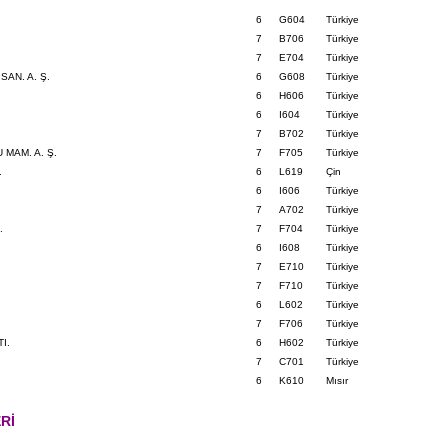
6
G604
Türkiye
7
B706
Türkiye
7
E704
Türkiye
AN. A. Ş.
6
G608
Türkiye
6
H606
Türkiye
6
I604
Türkiye
7
B702
Türkiye
 MAM. A. Ş.
7
F705
Türkiye
.
6
L619
Çin
6
I606
Türkiye
7
A702
Türkiye
.
7
F704
Türkiye
6
I608
Türkiye
7
E710
Türkiye
7
F710
Türkiye
6
L602
Türkiye
7
F706
Türkiye
I.
6
H602
Türkiye
7
C701
Türkiye
6
K610
Mısır
Rİ