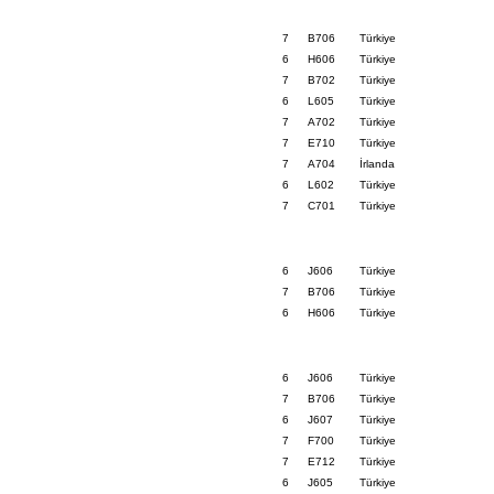
7
B706
Türkiye
6
H606
Türkiye
7
B702
Türkiye
6
L605
Türkiye
7
A702
Türkiye
7
E710
Türkiye
7
A704
İrlanda
6
L602
Türkiye
7
C701
Türkiye
6
J606
Türkiye
7
B706
Türkiye
6
H606
Türkiye
6
J606
Türkiye
7
B706
Türkiye
6
J607
Türkiye
7
F700
Türkiye
7
E712
Türkiye
6
J605
Türkiye