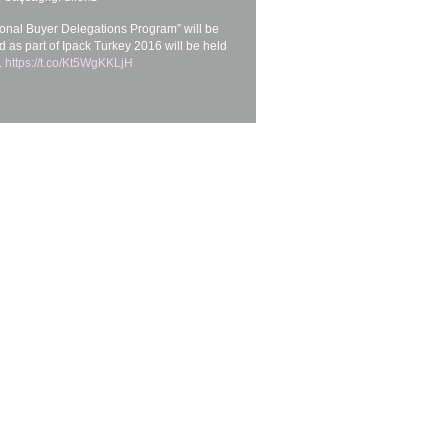
tional Buyer Delegations Program” will be
 as part of Ipack Turkey 2016 will be held
..
https://t.co/Kt5WgKKLjH