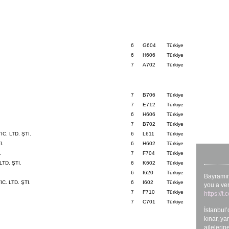
6
G604
Türkiye
6
H606
Türkiye
7
A702
Türkiye
7
B706
Türkiye
7
E712
Türkiye
6
H606
Türkiye
7
B702
Türkiye
C. LTD. ŞTI.
6
L611
Türkiye
I.
6
H602
Türkiye
.
7
F704
Türkiye
TD. ŞTI.
6
K602
Türkiye
6
I620
Türkiye
Bayramını
. LTD. ŞTI.
6
I602
Türkiye
you a ve
7
F710
Türkiye
https://
7
C701
Türkiye
İstanbul’
kınar, ya
ailelerin