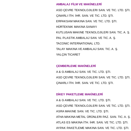
AMBALAJ FİLM VE MAKİNELERİ
ASD ÇEVRE TEKNOLOJILERI SAN. VE TIC. LTD. ŞTI.
ÇINARLI İTH. İHR. SAN. VE TIC. LTD. ŞTI.
ERPAKSAM MAKINA SAN. VE TIC. LTD. ŞTI.
HÜRTEKNIK MAKINA SANAYI
KUTLUSAN MAKINE TEKNOLOJILERI SAN. TIC. A. Ş.
PAL PLASTIK AMBALAJ SAN. VE TIC. A. Ş.
TACONIC INTERNATIONAL LTD.
TALAY MAKINA VE AMBALAJ SAN. TIC. A. Ş.
YALÇIN TICARET
ÇEMBERLEME MAKİNELERİ
A & G AMBALAJ SAN. VE TIC. LTD. ŞTI.
ASD ÇEVRE TEKNOLOJILERI SAN. VE TIC. LTD. ŞTI.
ÇINARLI İTH. İHR. SAN. VE TIC. LTD. ŞTI.
DİKEY PAKETLEME MAKİNELERİ
A & G AMBALAJ SAN. VE TIC. LTD. ŞTI.
ASD ÇEVRE TEKNOLOJILERI SAN. VE TIC. LTD. ŞTI.
ASRA MAKINE SAN. VE TIC. LTD. ŞTI.
ATHA MAKINA METAL ÜRÜNLERI PAZ. SAN. TIC. A. Ş.
ATLAS ES MAKINA İTH. İHR. SAN. VE TIC. LTD. ŞTI.
AYPAK PAKETLEME MAKINA SAN. VE TIC. LTD. ŞTI.