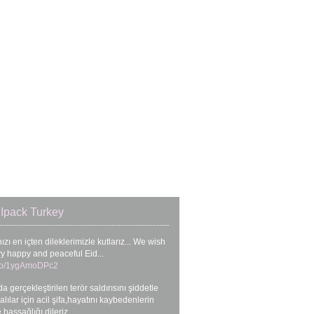
Ipack Turkey
zı en içten dileklerimizle kutlarız... We wish
ry happy and peaceful Eid...
t.co/1ygAmoDPc2
da gerçekleştirilen terör saldırısını şiddetle
ralılar için acil şifa,hayatını kaybedenlerin
e başsağlığı dileriz