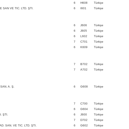
.
6
H608
Türkiye
SAN VE TIC. LTD. ŞTI.
6
I601
Türkiye
6
J606
Türkiye
6
J605
Türkiye
6
L602
Türkiye
7
C701
Türkiye
6
K609
Türkiye
7
B702
Türkiye
7
A702
Türkiye
AN. A. Ş.
6
G608
Türkiye
7
C700
Türkiye
6
G604
Türkiye
. ŞTI.
6
J600
Türkiye
7
D702
Türkiye
 SAN. VE TIC. LTD. ŞTI.
6
G602
Türkiye