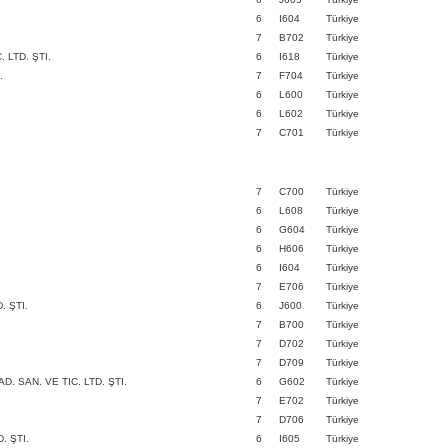
6
I604
Türkiye
7
B702
Türkiye
 LTD. ŞTI.
6
I618
Türkiye
.
7
F704
Türkiye
6
L600
Türkiye
6
L602
Türkiye
7
C701
Türkiye
7
C700
Türkiye
6
L608
Türkiye
6
G604
Türkiye
6
H606
Türkiye
6
I604
Türkiye
7
E706
Türkiye
. ŞTI.
6
J600
Türkiye
7
B700
Türkiye
7
D702
Türkiye
7
D709
Türkiye
 SAN. VE TIC. LTD. ŞTI.
6
G602
Türkiye
7
E702
Türkiye
7
D706
Türkiye
. ŞTI.
6
I605
Türkiye