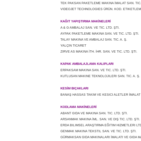
TEK PAKSAN PAKETLEME MAKINA İMALAT SAN. TIC
VIDEOJET TECHNOLOGIES ÜRÜN. KOD. ETIKETLEME 
KAĞIT YAPIŞTIRMA MAKİNELERİ
A & G AMBALAJ SAN. VE TIC. LTD. ŞTI.
AYPAK PAKETLEME MAKINA SAN. VE TIC. LTD. ŞTI.
TALAY MAKINA VE AMBALAJ SAN. TIC. A. Ş.
YALÇIN TICARET
ZIRVE AS MAKINA İTH. İHR. SAN. VE TIC. LTD. ŞTI.
KAPAK AMBALAJLAMA KALIPLARI
ERPAKSAM MAKINA SAN. VE TIC. LTD. ŞTI.
KUTLUSAN MAKINE TEKNOLOJILERI SAN. TIC. A. Ş.
KESİM BIÇAKLARI
BANAŞ HASSAS TAKIM VE KESICI ALETLER İMALAT S
KODLAMA MAKİNELERİ
ABANT GIDA VE MAKINA SAN. TIC. LTD. ŞTI.
ARSANMAK MAKINA İML. SAN. VE DIŞ TIC. LTD. ŞTI.
ERDA BILIMSEL ARAŞTIRMA EĞITIM HIZMETLERI LTD
GENMAK MAKINA TEKSTIL SAN. VE TIC. LTD. ŞTI.
GÜRMAKSAN GIDA MAKINALARI İMALATI VE GIDA MAD.