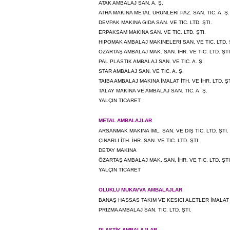
ATAK AMBALAJ SAN. A. Ş.
ATHA MAKINA METAL ÜRÜNLERI PAZ. SAN. TIC. A. Ş.
DEVPAK MAKINA GIDA SAN. VE TIC. LTD. ŞTI.
ERPAKSAM MAKINA SAN. VE TIC. LTD. ŞTI.
HIPOMAK AMBALAJ MAKINELERI SAN. VE TIC. LTD. 
ÖZARTAŞ AMBALAJ MAK. SAN. İHR. VE TIC. LTD. ŞTI
PAL PLASTIK AMBALAJ SAN. VE TIC. A. Ş.
STAR AMBALAJ SAN. VE TIC. A. Ş.
TAIBA AMBALAJ MAKINA İMALAT İTH. VE İHR. LTD. ŞT
TALAY MAKINA VE AMBALAJ SAN. TIC. A. Ş.
YALÇIN TICARET
METAL AMBALAJLAR
ARSANMAK MAKINA İML. SAN. VE DIŞ TIC. LTD. ŞTI.
ÇINARLI İTH. İHR. SAN. VE TIC. LTD. ŞTI.
DETAY MAKINA
ÖZARTAŞ AMBALAJ MAK. SAN. İHR. VE TIC. LTD. ŞTI
YALÇIN TICARET
OLUKLU MUKAVVA AMBALAJLAR
BANAŞ HASSAS TAKIM VE KESICI ALETLER İMALAT S
PRIZMA AMBALAJ SAN. TIC. LTD. ŞTI.
PLASTİK AMBALAJLAR